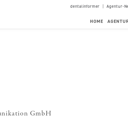
dentalinformer
|
Agentur-N
HOME
AGENTU
unikation GmbH