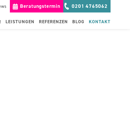
Beratungstermin
0201 4765062
ews
NAVIGA
R
LEISTUNGEN
REFERENZEN
BLOG
KONTAKT
ÜBERSP